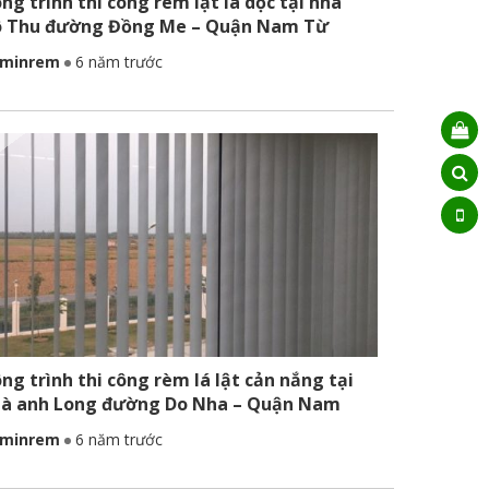
ng trình thi công rèm lật lá dọc tại nhà
 Thu đường Đồng Me – Quận Nam Từ
êm
minrem
6 năm trước
ng trình thi công rèm lá lật cản nắng tại
à anh Long đường Do Nha – Quận Nam
ừ Liêm
minrem
6 năm trước