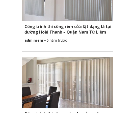
Công trình thi công rèm cửa lật dạng lá tại
đường Hoài Thanh – Quận Nam Từ Liêm
adminrem
6 năm trước