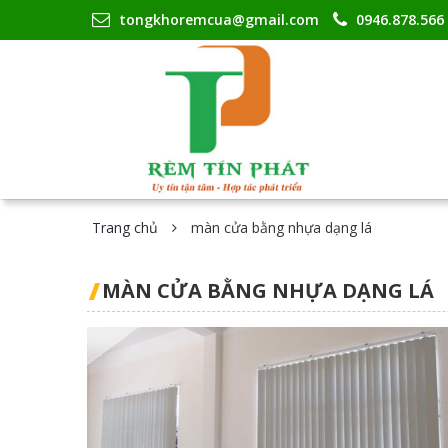
tongkhoremcua@gmail.com
0946.878.566
Trang chủ
màn cửa bằng nhựa dạng lá
MÀN CỬA BẰNG NHỰA DẠNG LÁ