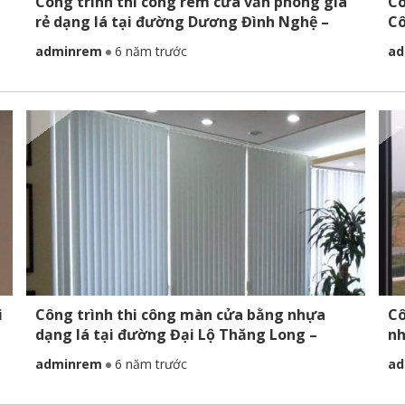
Công trình thi công rèm cửa văn phòng giá
Cô
rẻ dạng lá tại đường Dương Đình Nghệ –
Cô
Quận Nam Từ Liêm
li
adminrem
6 năm trước
ad
i
Công trình thi công màn cửa bằng nhựa
Cô
dạng lá tại đường Đại Lộ Thăng Long –
nh
Quận Nam Từ Liêm
T
adminrem
6 năm trước
ad