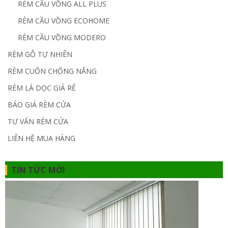
RÈM CẦU VỒNG ALL PLUS
RÈM CẦU VỒNG ECOHOME
RÈM CẦU VỒNG MODERO
RÈM GỖ TỰ NHIÊN
RÈM CUỐN CHỐNG NẮNG
RÈM LÁ DỌC GIÁ RẺ
BÁO GIÁ RÈM CỬA
TƯ VẤN RÈM CỬA
LIÊN HỆ MUA HÀNG
TIN TỨC MỚI