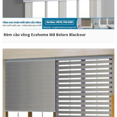
CHỌN SẢN PHẨM
Rèm cầu vồng Ecohome Mã Boloro Blackour