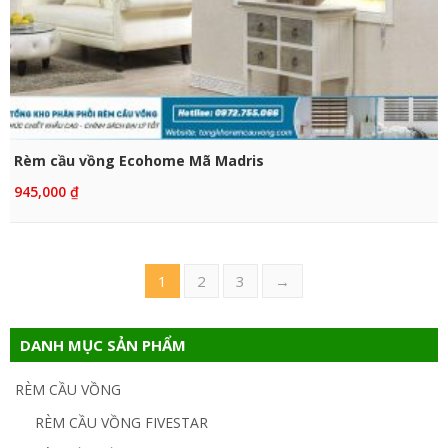
CHỌN SẢN PHẨM
Rèm cầu vồng Ecohome Mã Madris
945,000
₫
1
2
3
→
DANH MỤC SẢN PHẨM
RÈM CẦU VỒNG
RÈM CẦU VỒNG FIVESTAR