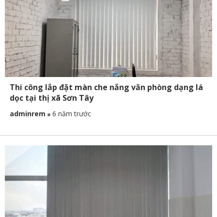
Thi công lắp đặt màn che nắng văn phòng dạng lá
dọc tại thị xã Sơn Tây
adminrem
6 năm trước