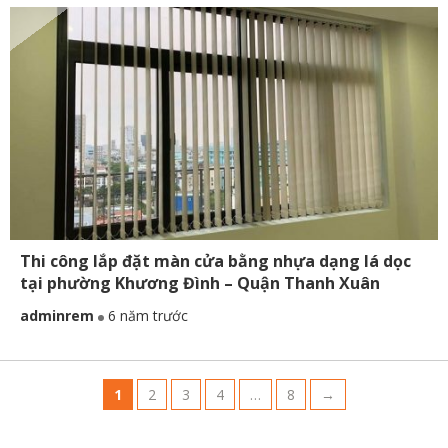
Thi công lắp đặt màn cửa bằng nhựa dạng lá dọc
tại phường Khương Đình – Quận Thanh Xuân
adminrem
6 năm trước
1
2
3
4
…
8
→