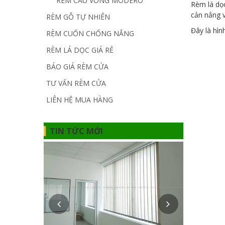
RÈM CẦU VỒNG MODERO
Rèm lá dọc
cản nắng v
RÈM GỖ TỰ NHIÊN
Đây là hìn
RÈM CUỐN CHỐNG NẮNG
RÈM LÁ DỌC GIÁ RẺ
BÁO GIÁ RÈM CỬA
TƯ VẤN RÈM CỬA
LIÊN HỆ MUA HÀNG
TIN TỨC MỚI