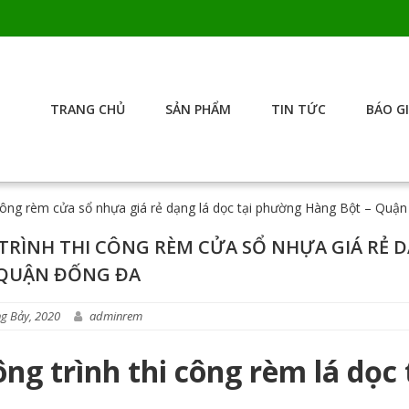
TRANG CHỦ
SẢN PHẨM
TIN TỨC
BÁO G
 công rèm cửa sổ nhựa giá rẻ dạng lá dọc tại phường Hàng Bột – Quậ
TRÌNH THI CÔNG RÈM CỬA SỔ NHỰA GIÁ RẺ 
 QUẬN ĐỐNG ĐA
g Bảy, 2020
adminrem
ông trình thi công rèm lá dọ