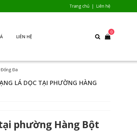
Trang chủ
Liên hệ
0
IÁ
LIÊN HỆ
n Đống Đa
DẠNG LÁ DỌC TẠI PHƯỜNG HÀNG
c tại phường Hàng Bột