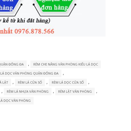
,
QUẬN ĐỐNG ĐA
RÈM CHE NẮNG VĂN PHÒNG KIỂU LÁ DỌC
,
 LÁ DỌC VĂN PHÒNG QUẬN ĐỐNG ĐA
,
,
,
Á LẬT
RÈM LÁ CỬA SỔ
RÈM LÁ DỌC CỬA SỔ
,
,
,
RÈM LÁ NHỰA VĂN PHÒNG
RÈM LẬT VĂN PHÒNG
LÁ DỌC VĂN PHÒNG