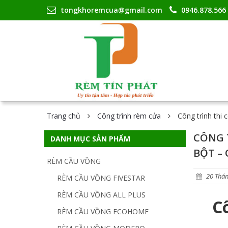
tongkhoremcua@gmail.com
0946.878.566
Trang chủ
Công trình rèm cửa
Công trình thi
CÔNG 
DANH MỤC SẢN PHẨM
BỘT –
RÈM CẦU VỒNG
20 Thán
RÈM CẦU VỒNG FIVESTAR
RÈM CẦU VỒNG ALL PLUS
C
RÈM CẦU VỒNG ECOHOME