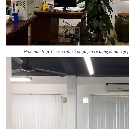
g trình thi công màn che nắng văn
Công trình thi công rèm cửa
ng dạng lá tại phường Láng Hạ – Quận
dạng lá dọc tại phường Hàn
ng Đa
Đống Đa
Hình ảnh thực tế
rèm cửa sổ nhựa giá rẻ dạng lá dọc
tại 