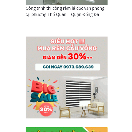
m lá dọc văn phòng
Công trình thi công rnhà chị Thuận phường
Côn
– Quận Đống Đa
Khâm Thiên – Quận Đống Đa
phò
Đố