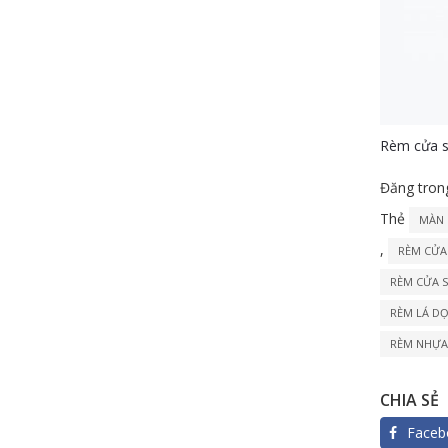
Rèm cửa sổ
Đăng tro
Thẻ
MÀN 
,
RÈM CỬA
RÈM CỬA 
RÈM LÁ D
RÈM NHỰA
CHIA SẺ
Faceb