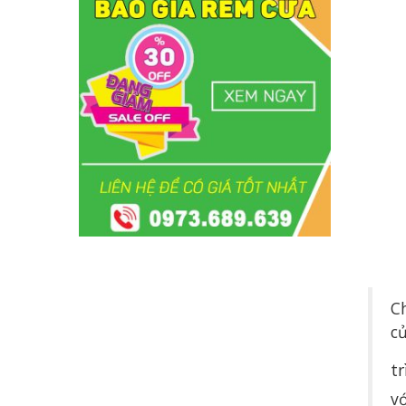
C
c
t
vớ