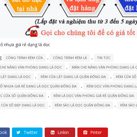
 nhựa giá rẻ dạng lá dọc
ng
,
,
CÔNG TRÌNH RÈM CỬA
CÔNG TRÌNH RÈM LÁ
TIN TỨC
,
CHE NẮNG VĂN PHÒNG DẠNG LÁ DỌC
MÀN CHE NẮNG VĂN PHÒNG DẠNG LÁ 
,
,
 LẬT DẠNG LÁ DỌC
RÈM CỬA LẬT DẠNG LÁ QUẬN ĐỐNG ĐA
RÈM CỬA SỔ
,
SỔ NHỰA GIÁ RẺ DẠNG LÁ DỌC QUẬN ĐỐNG ĐA
RÈM DỌC VĂN PHÒNG DẠNG L
,
ỌC CỬA SỔ QUẬN ĐỐNG ĐA
RÈM LÁ DỌC VĂN PHÒNG GIÁ RẺ QUẬN ĐỐNG ĐA
,
,
 CỬA SỔ ĐẸP DẠNG LÁ DỌC
RÈM SÁO LÁ DỌC QUẬN ĐỐNG ĐA
RÈM SÁO 
ook
Twitter
Linkin
Pinter