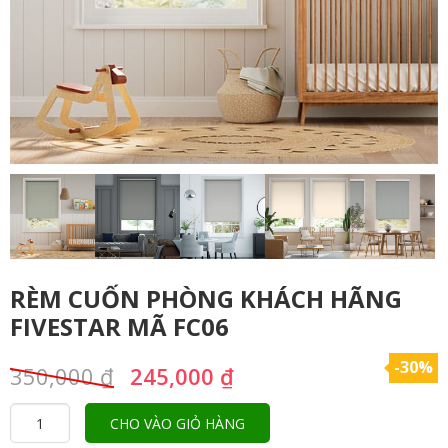
RÈM CUỐN PHÒNG KHÁCH HÃNG
FIVESTAR MÃ FC06
-30%
350,000
₫
245,000
₫
CHO VÀO GIỎ HÀNG