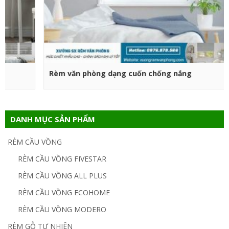
CHỌN SẢN PHẨM
Rèm văn phòng dạng cuốn chống nắng
DANH MỤC SẢN PHẨM
RÈM CẦU VỒNG
RÈM CẦU VỒNG FIVESTAR
RÈM CẦU VỒNG ALL PLUS
RÈM CẦU VỒNG ECOHOME
RÈM CẦU VỒNG MODERO
RÈM GỖ TỰ NHIÊN