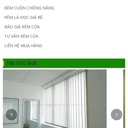
RÈM CUỐN CHỐNG NẮNG
RÈM LÁ DỌC GIÁ RẺ
BÁO GIÁ RÈM CỬA
TƯ VẤN RÈM CỬA
LIÊN HỆ MUA HÀNG
TIN TỨC MỚI