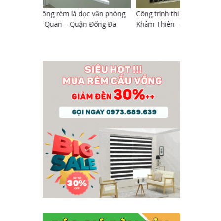
 văn phòng
Công trình thi công rnhà chị Thuận phường
Công trình
Đống Đa
Khâm Thiên – Quận Đống Đa
phòng dạng
Đống Đa