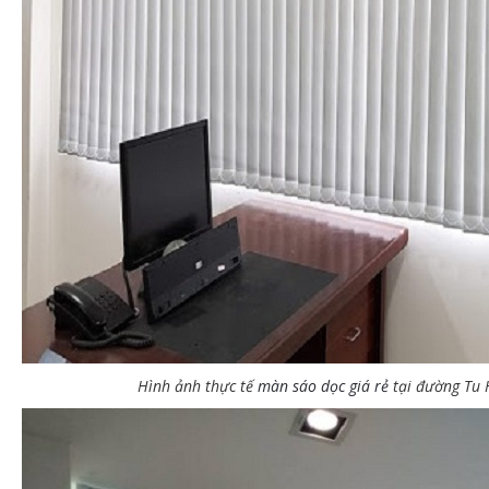
 thi công màn che nắng văn
Công trình thi công rèm cửa sổ nhựa
 lá tại phường Láng Hạ – Quận
dạng lá dọc tại phường Hàng Bột –
Đống Đa
Hình ảnh thực tế
màn sáo dọc giá rẻ
tại đường Tu