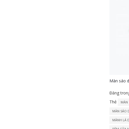
Màn sáo d
Đăng tro
Thẻ
MÀN 
MÀN SÁO 
MÀNH LÁ 
RÈM CỬA N