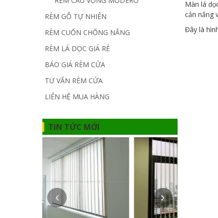
RÈM CẦU VỒNG MODERO
Màn lá dọc
cản nắng v
RÈM GỖ TỰ NHIÊN
Đây là hìn
RÈM CUỐN CHỐNG NẮNG
RÈM LÁ DỌC GIÁ RẺ
BÁO GIÁ RÈM CỬA
TƯ VẤN RÈM CỬA
LIÊN HỆ MUA HÀNG
TIN TỨC MỚI