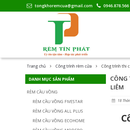
tongkhoremcua@gmail.com
0946.878.566
Trang chủ
Công trình rèm cửa
Công trình thi
CÔNG 
DANH MỤC SẢN PHẨM
LIÊM
RÈM CẦU VỒNG
18 Thán
RÈM CẦU VỒNG FIVESTAR
RÈM CẦU VỒNG ALL PLUS
C
RÈM CẦU VỒNG ECOHOME