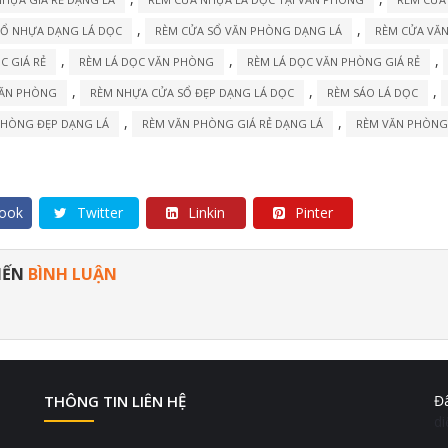
,
,
SỔ NHỰA DẠNG LÁ DỌC
RÈM CỬA SỔ VĂN PHÒNG DẠNG LÁ
RÈM CỬA VĂ
,
,
,
C GIÁ RẺ
RÈM LÁ DỌC VĂN PHÒNG
RÈM LÁ DỌC VĂN PHÒNG GIÁ RẺ
,
,
,
VĂN PHÒNG
RÈM NHỰA CỬA SỔ ĐẸP DẠNG LÁ DỌC
RÈM SÁO LÁ DỌC
,
,
PHÒNG ĐẸP DẠNG LÁ
RÈM VĂN PHÒNG GIÁ RẺ DẠNG LÁ
RÈM VĂN PHÒNG 
ook
Twitter
Linkin
Pinter
IẾN
BÌNH LUẬN
THÔNG TIN LIÊN HỆ
Đâ
d