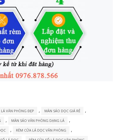
,
,
 LÁ VĂN PHÒNG ĐẸP
MÀN SÁO DỌC GIÁ RẺ
,
,
G
MÀN SÁO VĂN PHÒNG DẠNG LÁ
,
,
DỌC
RÈM CỬA LÁ DỌC VĂN PHÒNG
,
,
 SỔ LÁ DỌC
RÈM CỬA SỔ LÁ DỌC VĂN PHÒNG