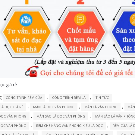
ọc giá rẻ
ng
,
,
CÔNG TRÌNH RÈM CỬA
CÔNG TRÌNH RÈM LÁ
TIN TỨC
,
,
,
LÁ DỌC GIÁ RẺ
MÀN LÁ DỌC VĂN PHÒNG
MÀN LÁ VĂN PHÒNG
MÀN
,
,
DỌC VĂN PHÒNG
MÀN SÁO LÁ DỌC VĂN PHÒNG
MÀN SÁO LÁ VĂN PHÒN
,
,
DỌC VĂN PHÒNG
RÈM CHE NẮNG VĂN PHÒNG KIỂU LÁ DỌC
RÈM CỬA LÁ 
,
,
HỰA GIÁ RẺ DẠNG LÁ
RÈM CỬA NHỰA LÁ DỌC TẠI VĂN PHÒNG
RÈM CỬA