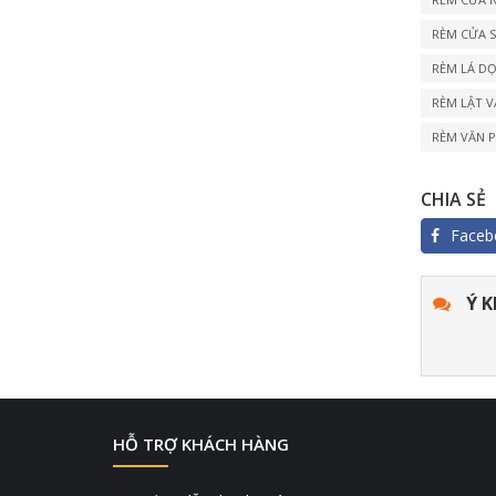
RÈM CỬA 
RÈM LÁ DỌ
RÈM LẬT 
RÈM VĂN 
CHIA SẺ
Faceb
Ý K
HỖ TRỢ KHÁCH HÀNG