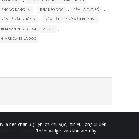
,
,
,
N PHÒNG DẠNG LÁ
RÈM KÉO DỌC
RÈM LÁ CỬA SỔ
,
,
RÈM LÁ VĂN PHÒNG
RÈM LẬT CỬA SỔ VĂN PHÒNG
,
RÈM VĂN PHÒNG DẠNG LÁ DỌC
GIÁ RẺ DẠNG LÁ DỌC
y là bên chân 3 (Tiện ích khu vực). Xin vui lòng đi đến
iện mạo → widget
Thêm widget vào khu vực này