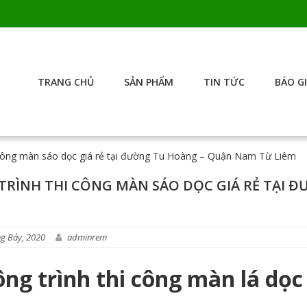
TRANG CHỦ
SẢN PHẨM
TIN TỨC
BÁO G
 công màn sáo dọc giá rẻ tại đường Tu Hoàng – Quận Nam Từ Liêm
TRÌNH THI CÔNG MÀN SÁO DỌC GIÁ RẺ TẠI 
g Bảy, 2020
adminrem
ông trình thi công màn lá dọ