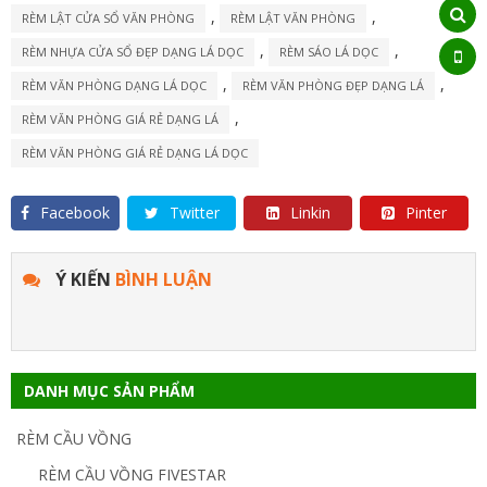
,
,
RÈM LẬT CỬA SỔ VĂN PHÒNG
RÈM LẬT VĂN PHÒNG
,
,
RÈM NHỰA CỬA SỔ ĐẸP DẠNG LÁ DỌC
RÈM SÁO LÁ DỌC
,
,
RÈM VĂN PHÒNG DẠNG LÁ DỌC
RÈM VĂN PHÒNG ĐẸP DẠNG LÁ
,
RÈM VĂN PHÒNG GIÁ RẺ DẠNG LÁ
RÈM VĂN PHÒNG GIÁ RẺ DẠNG LÁ DỌC
Facebook
Twitter
Linkin
Pinter
Ý KIẾN
BÌNH LUẬN
DANH MỤC SẢN PHẨM
RÈM CẦU VỒNG
RÈM CẦU VỒNG FIVESTAR