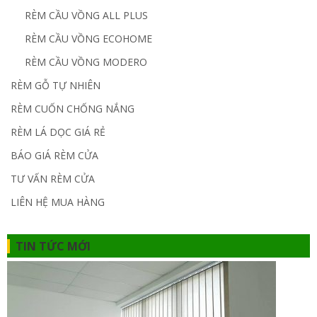
RÈM CẦU VỒNG ALL PLUS
RÈM CẦU VỒNG ECOHOME
RÈM CẦU VỒNG MODERO
RÈM GỖ TỰ NHIÊN
RÈM CUỐN CHỐNG NẮNG
RÈM LÁ DỌC GIÁ RẺ
BÁO GIÁ RÈM CỬA
TƯ VẤN RÈM CỬA
LIÊN HỆ MUA HÀNG
TIN TỨC MỚI