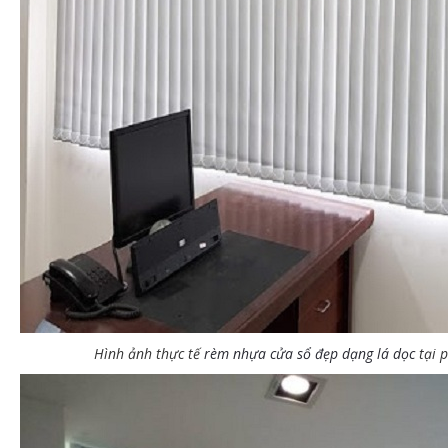
 thi công rnhà chị Thuận phường
Công trình thi công màn che nắng v
n – Quận Đống Đa
phòng dạng lá tại phường Láng Hạ 
Đống Đa
Hình ảnh thực tế
rèm nhựa cửa sổ đẹp dạng lá dọc
tại 