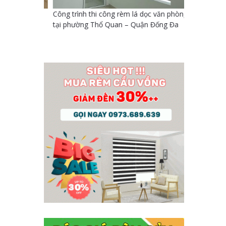
dọc tại nhà
Công trình thi công rèm lá dọc văn phòng
Công trình
uận Đống
tại phường Thổ Quan – Quận Đống Đa
Khâm Thiê