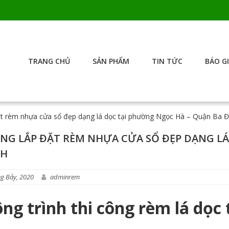
TRANG CHỦ
SẢN PHẨM
TIN TỨC
BÁO G
ặt rèm nhựa cửa sổ đẹp dạng lá dọc tại phường Ngọc Hà – Quận Ba Đ
ÔNG LẮP ĐẶT RÈM NHỰA CỬA SỔ ĐẸP DẠNG L
NH
g Bảy, 2020
adminrem
ông trình thi công rèm lá dọ