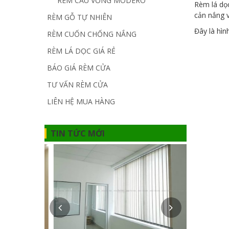
RÈM CẦU VỒNG MODERO
Rèm lá dọc
cản nắng v
RÈM GỖ TỰ NHIÊN
Đây là hìn
RÈM CUỐN CHỐNG NẮNG
RÈM LÁ DỌC GIÁ RẺ
BÁO GIÁ RÈM CỬA
TƯ VẤN RÈM CỬA
LIÊN HỆ MUA HÀNG
TIN TỨC MỚI