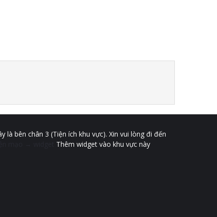
y là bên chân 3 (Tiện ích khu vực). Xin vui lòng đi đến
iện mạo → widget
Thêm widget vào khu vực này