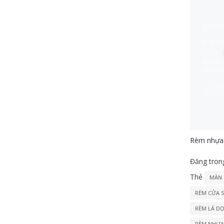
Rèm nhựa 
Đăng tro
Thẻ
MÀN 
RÈM CỬA 
RÈM LÁ D
RÈM NHỰA