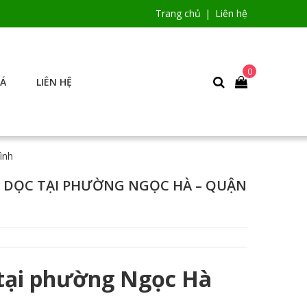
Trang chủ
Liên hệ
0
IÁ
LIÊN HỆ
ình
Á DỌC TẠI PHƯỜNG NGỌC HÀ – QUẬN
c tại phường Ngọc Hà