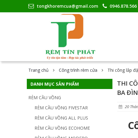
tongkhoremcua@gmail.com
0946.878.566
Trang chủ
Công trình rèm cửa
Thi công lắp đ
THI C
DANH MỤC SẢN PHẨM
BA ĐÌ
RÈM CẦU VỒNG
20 Thán
RÈM CẦU VỒNG FIVESTAR
RÈM CẦU VỒNG ALL PLUS
C
RÈM CẦU VỒNG ECOHOME