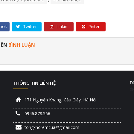
ook
Twitter
Linkin
Pinter
IẾN
BÌNH LUẬN
THÔNG TIN LIÊN HỆ
Đâ
d
171 Nguyễn Khang, Cầu Giấy, Hà Nội
0946.878.566
tongkhoremcua@gmail.com