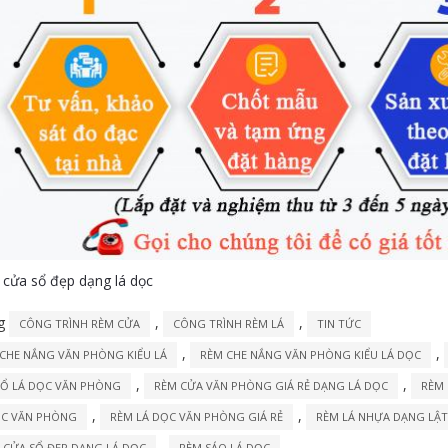
cửa sổ đẹp dạng lá dọc
ng
,
,
CÔNG TRÌNH RÈM CỬA
CÔNG TRÌNH RÈM LÁ
TIN TỨC
,
,
CHE NẮNG VĂN PHÒNG KIỂU LÁ
RÈM CHE NẮNG VĂN PHÒNG KIỂU LÁ DỌC
,
,
SỔ LÁ DỌC VĂN PHÒNG
RÈM CỬA VĂN PHÒNG GIÁ RẺ DẠNG LÁ DỌC
RÈM 
,
,
ỌC VĂN PHÒNG
RÈM LÁ DỌC VĂN PHÒNG GIÁ RẺ
RÈM LÁ NHỰA DẠNG LẬT
,
 CỬA SỔ ĐẸP DẠNG LÁ DỌC
RÈM SÁO LÁ DỌC