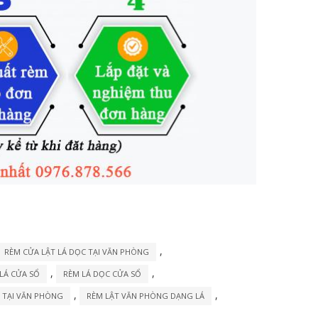
,
RÈM CỬA LẬT LÁ DỌC TẠI VĂN PHÒNG
,
,
LÁ CỬA SỔ
RÈM LÁ DỌC CỬA SỔ
,
,
 TẠI VĂN PHÒNG
RÈM LẬT VĂN PHÒNG DẠNG LÁ